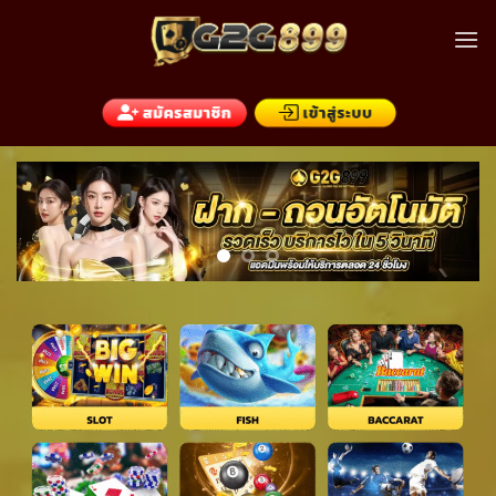
Skip
to
content
g2g899