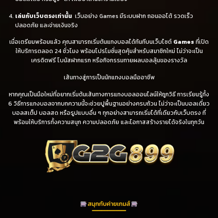
เล่นกับเว็บตรงเท่านั้น
เว็บอย่าง Games มีระบบฝาก ถอนออโต้ รวดเร็ว
ปลอดภัย และจ่ายเงินจริง
เมื่อเตรียมพร้อมแล้ว คุณสามารถเริ่มต้นแทงบอลได้ทันทีบนเว็บไซต์
Games
ที่เปิด
ให้บริการตลอด 24 ชั่วโมง พร้อมโปรโมชั่นสุดคุ้มสำหรับสมาชิกใหม่ ไม่ว่าจะเป็น
เครดิตฟรี โบนัสฝากแรก หรือกิจกรรมทายผลบอลลุ้นของรางวัล
เส้นทางสู่การเป็นนักแทงบอลมืออาชีพ
หากคุณเป็นมือใหม่ที่อยากเริ่มต้นเส้นทางการแทงบอลออนไลน์ให้ถูกวิธี การเรียนรู้ทั้ง
6 วิธีการแทงบอลจากบทความนี้จะช่วยปูพื้นฐานอย่างครบถ้วน ไม่ว่าจะเป็นบอลเดี่ยว
บอลสเต็ป บอลสด หรือรูปแบบอื่น ๆ ทุกอย่างสามารถเริ่มได้ที่เดียวกับเว็บตรง ที่
พร้อมให้บริการทั้งความสนุก ความปลอดภัย และโอกาสสร้างรายได้จริงในทุกวัน