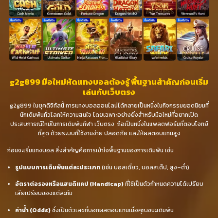
g2g899 มือใหม่หัดแทงบอลต้องรู้ พื้นฐานสำคัญก่อนเริ่ม
เล่นกับเว็บตรง
g2g899
ในยุคดิจิทัลนี้ การแทงบอลออนไลน์ได้กลายเป็นหนึ่งในกิจกรรมยอดนิยมที่
นักเดิมพันทั่วโลกให้ความสนใจ โดยเฉพาะอย่างยิ่งสำหรับมือใหม่ที่อยากเปิด
ประสบการณ์ใหม่ในการเดิมพันกีฬา เว็บตรง ถือเป็นหนึ่งในแพลตฟอร์มที่ตอบโจทย์
ที่สุด ด้วยระบบที่ใช้งานง่าย ปลอดภัย และให้ผลตอบแทนสูง
ก่อนจะเริ่มแทงบอล สิ่งสำคัญคือการเข้าใจพื้นฐานของการเดิมพัน เช่น
รูปแบบการเดิมพันแต่ละประเภท
(เช่น บอลเดี่ยว, บอลสเต็ป, สูง–ต่ำ)
อัตราต่อรองหรือแฮนดิแคป (Handicap)
ที่ใช้เป็นตัวกำหนดความได้เปรียบ
เสียเปรียบของแต่ละทีม
ค่าน้ำ (Odds)
ซึ่งเป็นตัวเลขที่บอกผลตอบแทนเมื่อคุณชนะเดิมพัน