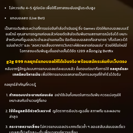
ไม่ควรเกิน 4–5 คู่ต่อบิล เพื่อให้โอกาสชนะยังอยู่ในระดับสูง
แทงบอลสด (Live Bet)
เป็นการเดิมพันระหว่างที่การแข่งขันกำลังดำเนินอยู่ ซึ่ง Games เปิดให้แทงบอลแบบเรี
ยลไทม์ คุณสามารถดูเกมก่อนแล้วค่อยตัดสินใจเดิมพันตามสถานการณ์จริงได้ เหมาะ
สำหรับคนที่ดูบอลประจำและอ่านเกมเป็น ข้อดีของบอลสดคือสามารถ “เก็งจังหวะได้
แม่นยำกว่า” และ “ลดความเสี่ยงจากการวิเคราะห์ผิดพลาดก่อนแข่ง” ช่วยให้มือใหม่มี
โอกาสชนะเดิมพันสูงขึ้นอย่างเห็นได้ชัด
t289 สล็อตg2g Betflix
g2g 899 กลยุทธ์แทงบอลให้ได้เงินจริง พร้อมสมัครเล่นกับเว็บตรง
หลังจากรู้จักรูปแบบการแทงบอลแต่ละแบบแล้ว ขั้นตอนต่อมาคือการใช้
กลยุทธ์และ
เทคนิคบริหารเงิน
เพื่อให้การแทงบอลกลายเป็นการลงทุนที่ทำกำไรได้จริง
กลยุทธ์สำคัญที่ควรรู้
กำหนดงบประมาณก่อนเล่น
อย่าใช้เงินทั้งหมดในการเดิมพัน ควรแบ่งทุนให้
เหมาะสมกับจำนวนคู่ที่แทง
ใช้ข้อมูลสถิติช่วยวิเคราะห์
ดูอัตราการยิงประตูเฉลี่ย สภาพทีม และผลงาน
ล่าสุด
กระจายความเสี่ยง
ไม่ควรแทงบอลประเภทเดียวซ้ำ ๆ ลองสลับเล่นบอลเดี่ยว
บอลสเต็ป หรือสูง–ต่ำ เพื่อบาลานซ์ความเสี่ยง