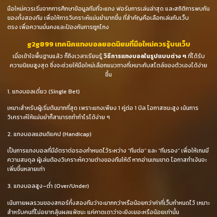
มือใหม่ควรเริ่มจากการศึกษาข้อมูลทีมที่จะแทง ฟอร์มการเล่นล่าสุด และสถิติการพบกัน
ของทั้งสองทีม เพื่อให้การวิเคราะห์แม่นยำมากขึ้น ที่สำคัญคือเลือกเล่นกับเว็บ
ตรง เพื่อความมั่นคงและป้องกันการถูกโกง
g2g899 เทคนิคแทงบอลยอดนิยมที่มือใหม่ควรรู้บนเว็บ
เมื่อเข้าใจพื้นฐานแล้ว ก็ถึงเวลาเรียนรู้
วิธีการแทงบอลในรูปแบบต่าง ๆ
ที่ได้รับ
ความนิยมสูงสุด ซึ่งจะช่วยให้มือใหม่เลือกแนวทางที่เหมาะกับสไตล์ของตัวเองได้ง่าย
ขึ้น
1. แทงบอลเดี่ยว (Single Bet)
เหมาะสำหรับผู้เริ่มต้นมากที่สุด เพราะแทงเพียง 1 คู่ต่อ 1 บิล โอกาสชนะสูง เน้นการ
วิเคราะห์ให้แม่นยำก็สามารถทำกำไรได้ง่าย ๆ
2. แทงบอลแฮนดิแคป (Handicap)
เป็นการแทงบอลที่มีอัตราต่อรองกำหนดไว้ระหว่าง “ทีมต่อ” และ “ทีมรอง” เพื่อให้เกมมี
ความสมดุล ผู้เล่นต้องวิเคราะห์ความต่างของทีมให้ดี หากอ่านเกมขาด โอกาสทำเงินจะ
เพิ่มขึ้นหลายเท่า
3. แทงบอลสูง–ต่ำ (Over/Under)
เน้นทายผลรวมของสกอร์ทั้งสองทีมว่าจะมากกว่าหรือน้อยกว่าค่าที่เว็บกำหนดไว้ เหมาะ
สำหรับคนที่ไม่อยากลุ้นผลแพ้ชนะ แค่คาดเดาว่าจะยิงเยอะหรือน้อยเท่านั้น